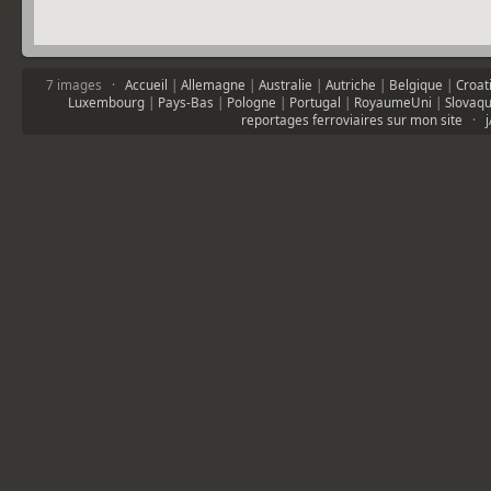
7 images ·
Accueil
|
Allemagne
|
Australie
|
Autriche
|
Belgique
|
Croat
Luxembourg
|
Pays-Bas
|
Pologne
|
Portugal
|
RoyaumeUni
|
Slovaqu
reportages ferroviaires sur mon site
·