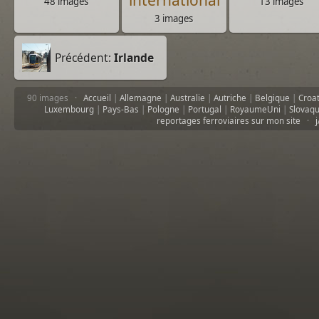
48 images
13 images
3 images
Précédent:
Irlande
90 images ·
Accueil
|
Allemagne
|
Australie
|
Autriche
|
Belgique
|
Croa
Luxembourg
|
Pays-Bas
|
Pologne
|
Portugal
|
RoyaumeUni
|
Slovaqu
reportages ferroviaires sur mon site
·