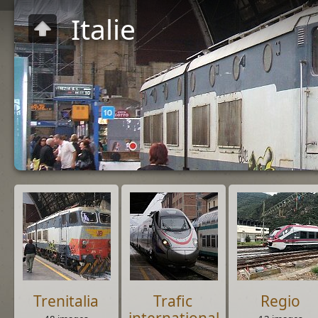
Italie
Trenitalia
Trafic
Regio
international