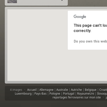
This page can't l
correctly.
Do you own this web
4 images ·
Accueil
|
Allemagne
|
Australie
|
Autriche
|
Belgique
|
Croat
Luxembourg
|
Pays-Bas
|
Pologne
|
Portugal
|
RoyaumeUni
|
Slovaqu
reportages ferroviaires sur mon site
·